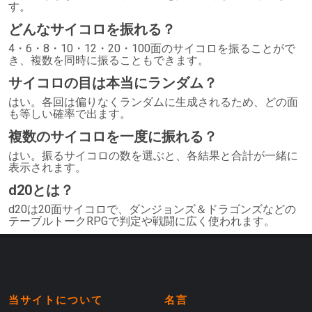
す。
どんなサイコロを振れる？
4・6・8・10・12・20・100面のサイコロを振ることがで
き、複数を同時に振ることもできます。
サイコロの目は本当にランダム？
はい。各回は偏りなくランダムに生成されるため、どの面
も等しい確率で出ます。
複数のサイコロを一度に振れる？
はい。振るサイコロの数を選ぶと、各結果と合計が一緒に
表示されます。
d20とは？
d20は20面サイコロで、ダンジョンズ＆ドラゴンズなどの
テーブルトークRPGで判定や戦闘に広く使われます。
当サイトについて
名言