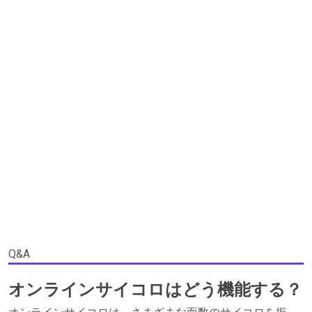
Q&A
オンラインサイコロはどう機能する？