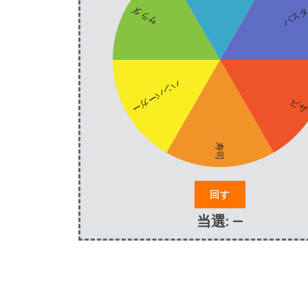
回す
当選:
—