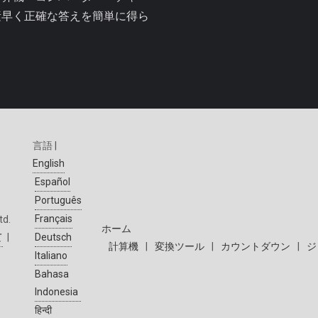
素早く正確な答えを簡単に得ら
言語 |
English
Español
Português
Français
td.
ホーム
て
|
Deutsch
計算機
|
変換ツール
|
カウントダウン
|
ジ
Italiano
Bahasa
Indonesia
हिन्दी