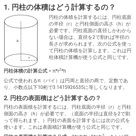
1. 円柱の体積はどう計算するの？
円柱の体積を計算するには、円柱底面
の半径（r）と円柱側面の高さ（h）が
必要です。円柱底面の直径しかわから
ない場合は、直径を2で割れば半径の
長さが求められます。次の公式を使っ
て円柱の体積を計算します。これは円
柱体積計算機が使う公式と同じです。
2
円柱体積の計算公式
= π*r
*h
公式で使われるπ（パイ）は円周と直径の商で、定数であ
り、小数点以下10桁で3.1415926535に等しくなります。
2. 円柱の表面積はどう計算するの？
円柱の表面積を計算するには、円柱底面の半径（r）と円柱
側面の高さ（h）が必要です。（底面の半径は直径を2で割
って得られます。）円柱の表面を計算するには次の公式を
使います。これは表面積計算機が使う公式と同じです。
2