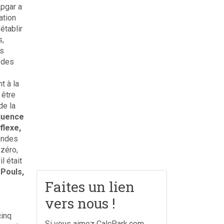
Apgar a
ation
établir
s,
es
 des
t à la
 être
de la
équence
flexe,
ondes
zéro,
l était
Pouls,
Faites un lien
vers nous !
cinq
Si vous aimez CalcPark.com,