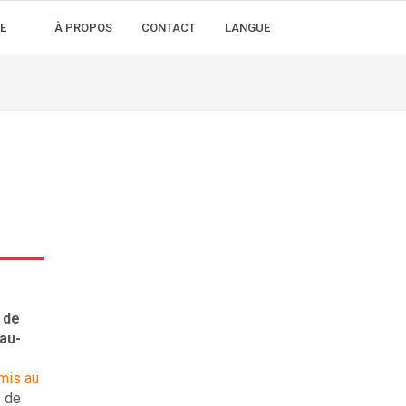
E
À PROPOS
CONTACT
LANGUE
 de
au-
mis au
s de