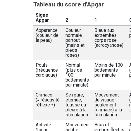
Tableau du score d'Apgar
Signe
Apgar
2
1
Apparence
Couleur
Bleue aux
(couleur de
normale
extrémités,
la peau)
partout
corps rose
(mains et
(acrocyanose)
pieds
roses)
Pouls
Normal
Moins de 100
(fréquence
(plus de
battements
cardiaque)
100
par minute
battements
par minute)
Grimace
Se retire,
Mouvement
(« réactivité
éternue,
du visage
réflexe »)
tousse ou
seulement
pleure à la
(grimace) à la
stimulation
stimulation
Activité
Mouvement
Bras et
(tonus
actif et
jambes fléchis