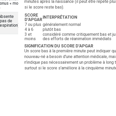
minutes après la naissance (il peut être répété plu
tonus « mou
si le score reste bas).
»
SCORE
Absente
INTERPRÉTATION
D'APGAR
(pas de
7 ou plus
généralement normal
respiration)
4 à 6
plutôt bas
3 et
considéré comme critiquement bas et jus
moins
des efforts de réanimation immédiats
SIGNIFICATION DU SCORE D'APGAR
Un score bas à la première minute peut indiquer qu
nouveau-né a besoin d'une attention médicale, mai
n'indique pas nécessairement un problème à long 
surtout si le score s'améliore à la cinquième minut