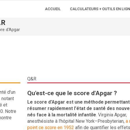
ACCUEIL
CALCULATEURS + OUTILS EN LIGN
AR
ore d'Apgar
Q&R
nté d'un
Qu'est-ce que le score d'Apgar ?
 notant
Le score d'Apgar est une méthode permettant
é et
résumer rapidement l'état de santé des nouve
10. Notre
nés face à la mortalité infantile
. Virginia Apgar,
 montre
anesthésiste à l'hôpital New York–Presbyterian,
a 
point ce score en 1952
afin de quantifier les effet