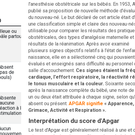
l'anesthésie obstétricale sur les bébés. En 1953, 
publié sa proposition de nouvelle méthode d'évalu
du nouveau-né. Le but déclaré de cet article était d'
0
une classification simple et claire des nouveau-né
utilisable pour comparer les résultats des pratiqu
Bleue ou
pâle partout
obstétricales, des types d'analgésie maternelle et
résultats de la réanimation. Après avoir examiné
plusieurs signes objectifs relatifs à l'état de l'enfan
naissance, elle en a sélectionné cinq qui pouvaient
évalués et enseignés sans difficulté au personnel 
Absent
salle d'accouchement.
Ces signes étaient la fr
(pas de
cardiaque, l'effort respiratoire, la réactivité ré
pouls)
le tonus musculaire et la couleur.
Soixante sec
après la naissance complète du bébé, une note de 
un ou deux était attribuée à chaque signe, selon qu'i
Absente
(aucune
absent ou présent.
APGAR signifie
« Apparence, 
réaction à la
Grimace, Activité et Respiration ».
stimulation)
Interprétation du score d'Apgar
Aucun
Le test d'Apgar est généralement réalisé à une et 
mouvement,