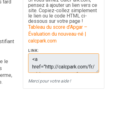
s tard
pensez à ajouter un lien vers ce
site. Copiez-collez simplement
le lien ou le code HTML ci-
dessous sur votre page !
Tableau du score d'Apgar –
Évaluation du nouveau-né |
calcpark.com
tifiant
LINK:
e le
s
terme,
Merci pour votre aide !
e.