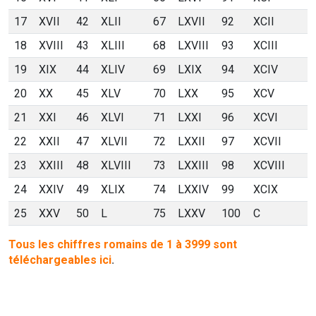
17
XVII
42
XLII
67
LXVII
92
XCII
18
XVIII
43
XLIII
68
LXVIII
93
XCIII
19
XIX
44
XLIV
69
LXIX
94
XCIV
20
XX
45
XLV
70
LXX
95
XCV
21
XXI
46
XLVI
71
LXXI
96
XCVI
22
XXII
47
XLVII
72
LXXII
97
XCVII
23
XXIII
48
XLVIII
73
LXXIII
98
XCVIII
24
XXIV
49
XLIX
74
LXXIV
99
XCIX
25
XXV
50
L
75
LXXV
100
C
Tous les chiffres romains de 1 à 3999 sont
téléchargeables ici
.