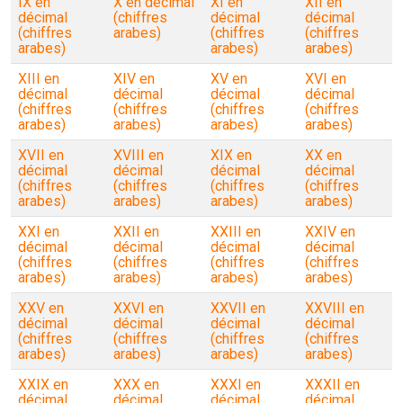
IX en
X en décimal
XI en
XII en
décimal
(chiffres
décimal
décimal
(chiffres
arabes)
(chiffres
(chiffres
arabes)
arabes)
arabes)
XIII en
XIV en
XV en
XVI en
décimal
décimal
décimal
décimal
(chiffres
(chiffres
(chiffres
(chiffres
arabes)
arabes)
arabes)
arabes)
XVII en
XVIII en
XIX en
XX en
décimal
décimal
décimal
décimal
(chiffres
(chiffres
(chiffres
(chiffres
arabes)
arabes)
arabes)
arabes)
XXI en
XXII en
XXIII en
XXIV en
décimal
décimal
décimal
décimal
(chiffres
(chiffres
(chiffres
(chiffres
arabes)
arabes)
arabes)
arabes)
XXV en
XXVI en
XXVII en
XXVIII en
décimal
décimal
décimal
décimal
(chiffres
(chiffres
(chiffres
(chiffres
arabes)
arabes)
arabes)
arabes)
XXIX en
XXX en
XXXI en
XXXII en
décimal
décimal
décimal
décimal