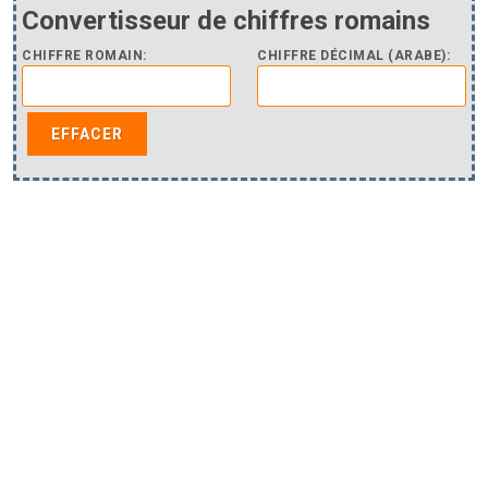
Convertisseur de chiffres romains
CHIFFRE ROMAIN:
CHIFFRE DÉCIMAL (ARABE):