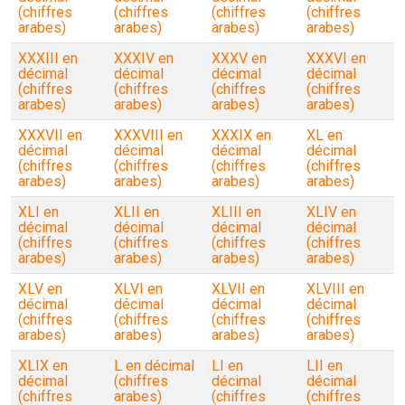
(chiffres
(chiffres
(chiffres
(chiffres
arabes)
arabes)
arabes)
arabes)
XXXIII en
XXXIV en
XXXV en
XXXVI en
décimal
décimal
décimal
décimal
(chiffres
(chiffres
(chiffres
(chiffres
arabes)
arabes)
arabes)
arabes)
XXXVII en
XXXVIII en
XXXIX en
XL en
décimal
décimal
décimal
décimal
(chiffres
(chiffres
(chiffres
(chiffres
arabes)
arabes)
arabes)
arabes)
XLI en
XLII en
XLIII en
XLIV en
décimal
décimal
décimal
décimal
(chiffres
(chiffres
(chiffres
(chiffres
arabes)
arabes)
arabes)
arabes)
XLV en
XLVI en
XLVII en
XLVIII en
décimal
décimal
décimal
décimal
(chiffres
(chiffres
(chiffres
(chiffres
arabes)
arabes)
arabes)
arabes)
XLIX en
L en décimal
LI en
LII en
décimal
(chiffres
décimal
décimal
(chiffres
arabes)
(chiffres
(chiffres