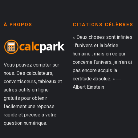
À PROPOS
CITATIONS CÉLÈBRES
« Deux choses sont infinies
: l'univers et la bêtise
humaine ; mais en ce qui
concerne l'univers, je n'en ai
Vous pouvez compter sur
pas encore acquis la
nous. Des calculateurs,
certitude absolue. » ―
convertisseurs, tableaux et
Albert Einstein
autres outils en ligne
gratuits pour obtenir
facilement une réponse
rapide et précise à votre
question numérique.