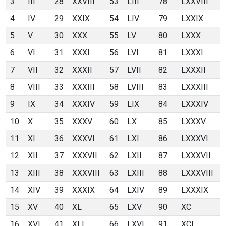
3
III
28
XXVIII
53
LIII
78
LXXVIII
4
IV
29
XXIX
54
LIV
79
LXXIX
5
V
30
XXX
55
LV
80
LXXX
6
VI
31
XXXI
56
LVI
81
LXXXI
7
VII
32
XXXII
57
LVII
82
LXXXII
8
VIII
33
XXXIII
58
LVIII
83
LXXXIII
9
IX
34
XXXIV
59
LIX
84
LXXXIV
10
X
35
XXXV
60
LX
85
LXXXV
11
XI
36
XXXVI
61
LXI
86
LXXXVI
12
XII
37
XXXVII
62
LXII
87
LXXXVII
13
XIII
38
XXXVIII
63
LXIII
88
LXXXVIII
14
XIV
39
XXXIX
64
LXIV
89
LXXXIX
15
XV
40
XL
65
LXV
90
XC
16
XVI
41
XLI
66
LXVI
91
XCI