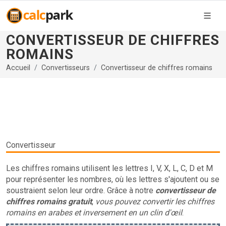
CONVERTISSEUR DE CHIFFRES
ROMAINS
Accueil
Convertisseurs
Convertisseur de chiffres romains
Convertisseur
Les chiffres romains utilisent les lettres I, V, X, L, C, D et M
pour représenter les nombres, où les lettres s'ajoutent ou se
soustraient selon leur ordre. Grâce à notre
convertisseur de
chiffres romains gratuit
,
vous pouvez convertir les chiffres
romains en arabes et inversement en un clin d'œil
.