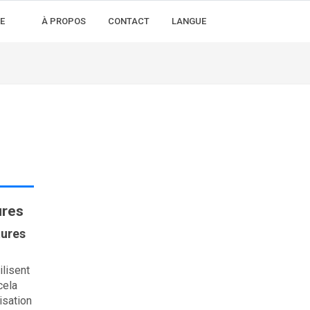
E
À PROPOS
CONTACT
LANGUE
ures
tures
lisent
cela
isation