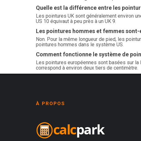
Quelle est la différence entre les pointu
Les pointures UK sont généralement environ une
US 10 équivaut à peu près à un UK 9.
Les pointures hommes et femmes sont-e
Non. Pour la même longueur de pied, les pointu
pointures hommes dans le système US.
Comment fonctionne le système de poin
Les pointures européennes sont basées sur la lo
correspond à environ deux tiers de centimètre.
À PROPOS