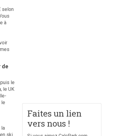
 selon
 Vous
ne à
voir
tèmes
r de
puis le
, le UK
lle-
 le
Faites un lien
vers nous !
 la
 en ski
Si vous aimez CalcPark.com,