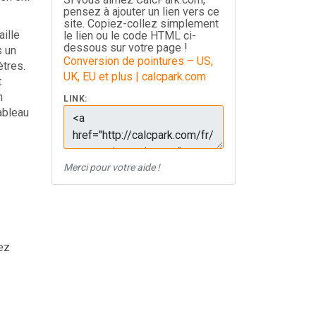
pensez à ajouter un lien vers ce
site. Copiez-collez simplement
ille
le lien ou le code HTML ci-
dessous sur votre page !
s un
Conversion de pointures – US,
ètres.
UK, EU et plus | calcpark.com
t
n
LINK:
ableau
Merci pour votre aide !
ez