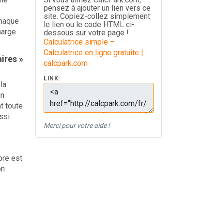
pensez à ajouter un lien vers ce
site. Copiez-collez simplement
Chaque
le lien ou le code HTML ci-
harge
dessous sur votre page !
Calculatrice simple –
Calculatrice en ligne gratuite |
ires »
calcpark.com
LINK:
la
un
t toute
ssi
Merci pour votre aide !
bre est
on