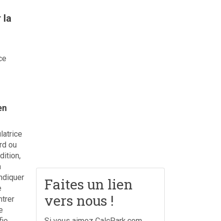
 la
ce
en
latrice
rd ou
ition,
n
ndiquer
Faites un lien
e
vers nous !
trer
e
fie
Si vous aimez CalcPark.com,