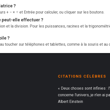
latrice ?
rs + − × ÷ et Entrée pour calculer, ou cliquer sur les boutons.
 peut-elle effectuer ?
ation et la division. Pour les puissances, racines et la trigonométri
ile ?
 au toucher sur téléphones et tablettes, comme à la souris et au 
CITATIONS CÉLÈBRES
« Deux choses sont infinies : l
concerne l'univers, je n'en ai 
Albert Einstein