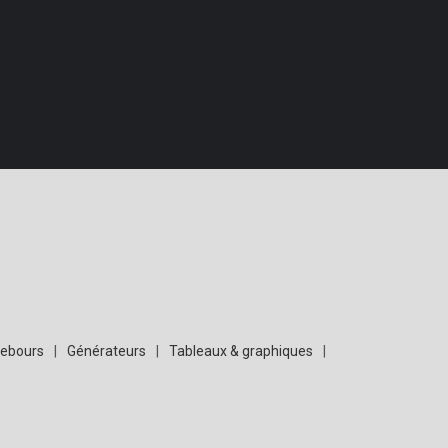
rebours
|
Générateurs
|
Tableaux & graphiques
|