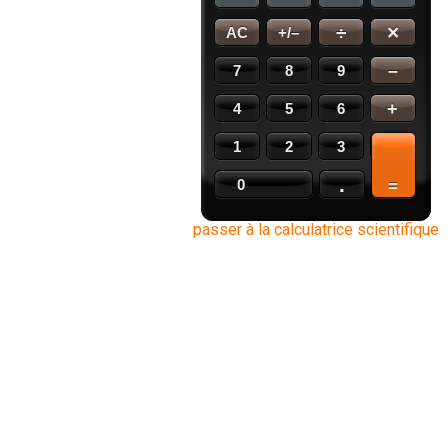
×
÷
AC
+/–
–
7
8
9
+
4
5
6
1
2
3
.
0
=
passer à la calculatrice scientifique