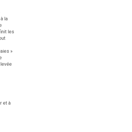
e
à la
e
init les
out
raies »
e
élevée
r et à