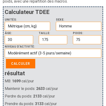
poids, avec une répartition des macros.
Calculateur TDEE
UNITÉS:
SEXE:
ÂGE:
TAILLE:
POIDS:
NIVEAU D'ACTIVITÉ:
CALCULER
résultat
MB:
1699
cal/jour
Maintenir le poids:
2633
cal/jour
Perdre du poids:
2133
cal/jour
Prendre du poids:
3133
cal/jour