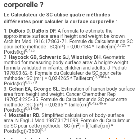
corporelle ?
Le Calculateur de SC utilise quatre méthodes
différentes pour calculer la surface corporelle :
DuBois D, DuBois DF.
A formula to estimate the
approximate surface area if height and weight be known.
Arch Int Med 1916;17:863-71. Formule du Calculateur de SC
2
0,725
pour cette méthode : SC(m
) = 0,007184 * Taille(cm)
*
0,425
Poids(kg)
Haycock GB, Schwartz GJ, Wisotsky DH.
Geometric
method for measuring body surface area: A height-weight
formula validated in infants, children and adults. J Pediatr
1978;93:62-6. Formule du Calculateur de SC pour cette
2
0,3964
méthode : SC (m
) = 0,024265 * Taille(cm)
*
0,5378
Poids(kg)
Gehan EA, George SL.
Estimation of human body surface
area from height and weight. Cancer Chemother Rep
1970;54:225-35. Formule du Calculateur de SC pour cette
2
0,42246
méthode : SC (m
) = 0,0235 * Taille(cm)
*
0,51456
Poids(kg)
Mosteller RD.
Simplified calculation of body-surface
area. N Engl J Med 1987;317:1098. Formule du Calculateur
2
de SC pour cette méthode : SC (m
) = [(Taille(cm) *
0,5
Poids(kg))/3600]