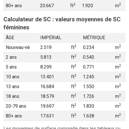
2
2
80+ ans
20.667
ft
1.920
m
Calculateur de SC : valeurs moyennes de SC
féminines
ÂGE
IMPÉRIAL
MÉTRIQUE
2
2
Nouveau-né
2.519
ft
0.234
m
2
2
2 ans
5.813
ft
0.540
m
2
2
5 ans
8.299
ft
0.771
m
2
2
10 ans
13.401
ft
1.245
m
2
2
13 ans
16.684
ft
1.550
m
2
2
18 ans
18.579
ft
1.726
m
2
2
20-79 ans
19.697
ft
1.830
m
2
2
80+ ans
17.631
ft
1.638
m
Les moyennes de surface corporelle dans les tableaux ci-