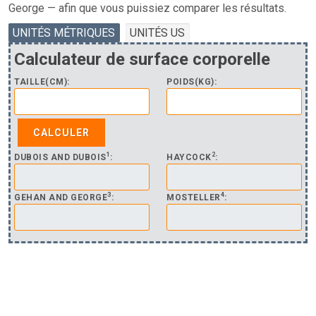
George — afin que vous puissiez comparer les résultats.
UNITÉS MÉTRIQUES
UNITÉS US
Calculateur de surface corporelle
TAILLE(CM):
POIDS(KG):
1
2
DUBOIS AND DUBOIS
:
HAYCOCK
:
3
4
GEHAN AND GEORGE
:
MOSTELLER
: