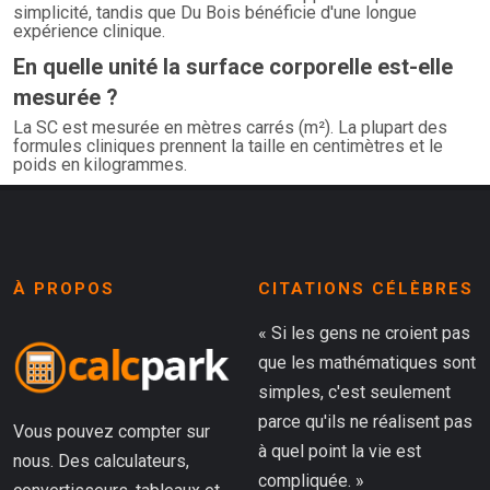
simplicité, tandis que Du Bois bénéficie d'une longue
expérience clinique.
En quelle unité la surface corporelle est-elle
mesurée ?
La SC est mesurée en mètres carrés (m²). La plupart des
formules cliniques prennent la taille en centimètres et le
poids en kilogrammes.
À PROPOS
CITATIONS CÉLÈBRES
« Si les gens ne croient pas
que les mathématiques sont
simples, c'est seulement
parce qu'ils ne réalisent pas
Vous pouvez compter sur
à quel point la vie est
nous. Des calculateurs,
compliquée. »