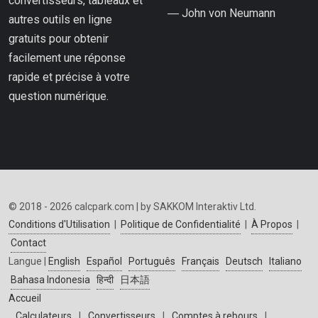
convertisseurs, tableaux et
― John von Neumann
autres outils en ligne
gratuits pour obtenir
facilement une réponse
rapide et précise à votre
question numérique.
© 2018 - 2026 calcpark.com | by SAKKOM Interaktiv Ltd.
Conditions d'Utilisation
|
Politique de Confidentialité
|
À Propos
|
Contact
Langue |
English
Español
Português
Français
Deutsch
Italiano
Bahasa Indonesia
हिन्दी
日本語
Accueil
Calculateurs
|
Convertisseurs
|
Comptes à rebours
|