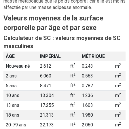
masse métabolique que le poids corporel, car elle est moins
affectée par une masse adipeuse anormale.
Valeurs moyennes de la surface
corporelle par âge et par sexe
Calculateur de SC : valeurs moyennes de SC
masculines
ÂGE
IMPÉRIAL
MÉTRIQUE
2
2
Nouveau-né
2.612
ft
0.243
m
2
2
2 ans
6.060
ft
0.563
m
2
2
5 ans
8.471
ft
0.787
m
2
2
10 ans
13.304
ft
1.236
m
2
2
13 ans
17.255
ft
1.603
m
2
2
18 ans
21.313
ft
1.980
m
2
2
20-79 ans
22.173
ft
2.060
m