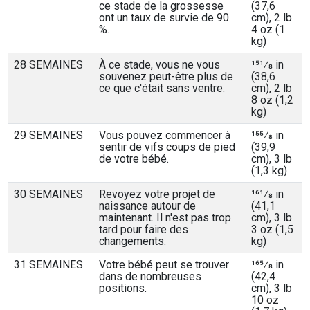
ce stade de la grossesse
(37,6
ont un taux de survie de 90
cm), 2 lb
%.
4 oz (1
kg)
28 SEMAINES
À ce stade, vous ne vous
151⁄8 in
souvenez peut-être plus de
(38,6
ce que c'était sans ventre.
cm), 2 lb
8 oz (1,2
kg)
29 SEMAINES
Vous pouvez commencer à
155⁄8 in
sentir de vifs coups de pied
(39,9
de votre bébé.
cm), 3 lb
(1,3 kg)
30 SEMAINES
Revoyez votre projet de
161⁄8 in
naissance autour de
(41,1
maintenant. Il n'est pas trop
cm), 3 lb
tard pour faire des
3 oz (1,5
changements.
kg)
31 SEMAINES
Votre bébé peut se trouver
165⁄8 in
dans de nombreuses
(42,4
positions.
cm), 3 lb
10 oz