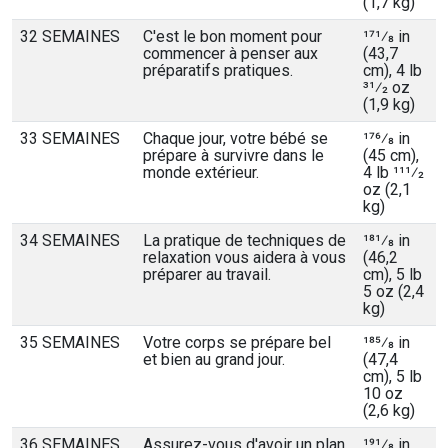
(1,7 kg)
32 SEMAINES
C'est le bon moment pour
171⁄8 in
commencer à penser aux
(43,7
préparatifs pratiques.
cm), 4 lb
31⁄2 oz
(1,9 kg)
33 SEMAINES
Chaque jour, votre bébé se
176⁄8 in
prépare à survivre dans le
(45 cm),
monde extérieur.
4 lb 111⁄2
oz (2,1
kg)
34 SEMAINES
La pratique de techniques de
181⁄8 in
relaxation vous aidera à vous
(46,2
préparer au travail.
cm), 5 lb
5 oz (2,4
kg)
35 SEMAINES
Votre corps se prépare bel
185⁄8 in
et bien au grand jour.
(47,4
cm), 5 lb
10 oz
(2,6 kg)
36 SEMAINES
Assurez-vous d'avoir un plan
191⁄8 in