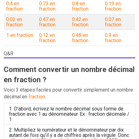
0.4 en
0.73 en
0.8 en
0.19 en
fraction
fraction
fraction
fraction
0.02 en
0.47 en
0.42 en
0.07 en
fraction
fraction
fraction
fraction
1 en fraction
0.12 en
0.48 en
0.9 en
fraction
fraction
fraction
Q&R
Comment convertir un nombre décimal
en fraction ?
Voici 3 étapes faciles pour convertir simplement un nombre
décimal en
fraction
.
D'abord, écrivez le nombre décimal sous forme de
fraction avec 1 au dénominateur. Ex : fraction décimale /
1
Multipliez le numérateur et le dénominateur par dix
autant de fois qu'il y a de chiffres après la virgule. Donc