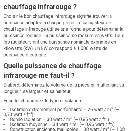
chauffage infrarouge ?
Choisir le bon chauffage infrarouge signifie trouver la
puissance adaptée à chaque pièce. Le calculateur de
chauffage infrarouge utilise une formule pour déterminer la
puissance requise. La puissance se mesure en watts. Tous
les radiateurs ont une puissance nominale exprimée en
kilowatts (kW). Un kW correspond à 1 000 watts de
puissance électrique.
Quelle puissance de chauffage
infrarouge me faut-il ?
D'abord, déterminez le volume de la pièce en multipliant sa
longueur, sa largeur et sa hauteur.
Ensuite, choisissez le type d'isolation :
3
Isolation extrêmement performante – 26 watt / m
(~
3
0,73 watt / ft
)
3
3
Bonne isolation – 30 watt / m
(~ 0,85 watt / ft
)
3
Isolation moyenne – 34 watt / m
(~ 0,96 watt / ft
)
3
3
Construction ancienne, mal isolée – 38 watt / m
(~ 1,08