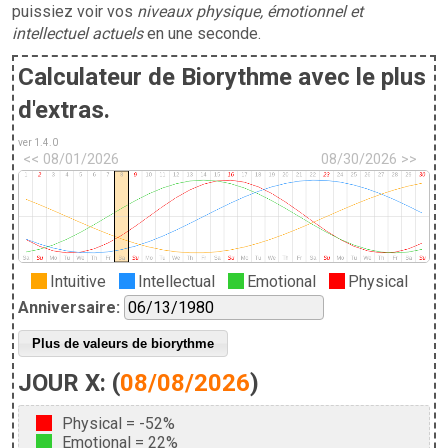
puissiez voir vos
niveaux physique, émotionnel et
intellectuel actuels
en une seconde.
Calculateur de Biorythme avec le plus
d'extras.
ver 1.4.0
<< 08/01/2026
08/30/2026 >>
Intuitive
Intellectual
Emotional
Physical
Anniversaire:
Plus de valeurs de biorythme
JOUR X: (
08/08/2026
)
Physical
=
-52%
Emotional
=
22%