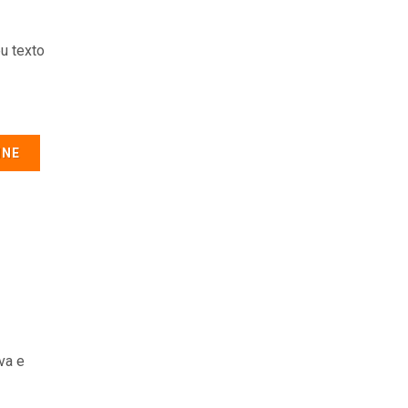
u texto
INE
va e