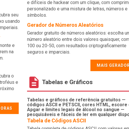
e difíceis de hackear com um clique, com comprim
personalizado e uma mistura de letras, números e
scubra seu
símbolos.
sexo usando
Gerador de Números Aleatórios
imperiais.
Gerador gratuito de números aleatórios: escolha u
r
número aleatório entre dois valores quaisquer, co
 monte e
100 ou 20-50, com resultados criptograficamente
arem na
seguros e imparciais.
m.
MAIS GERADO
cubra o
Tabelas e Gráficos
troféus e
próximo
Tabelas e gráficos de referência gratuitos —
códigos ASCII e PETSCII, cores HTML, escore
DORAS
Apgar e limites legais de álcool no sangue —
pesquisáveis e fáceis de ler em qualquer dispo
Tabela de Códigos ASCII
Tabela completa de códigos ASCII com valores e