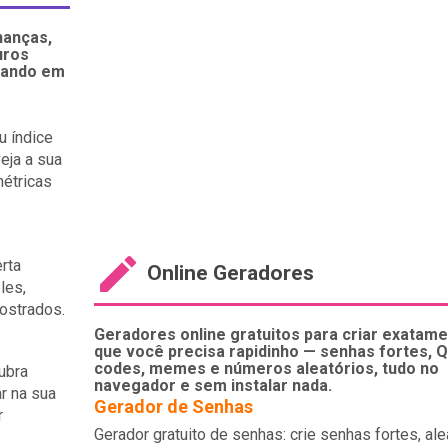
nanças,
uros
nando em
u índice
veja a sua
métricas
erta
Online Geradores
les,
ostrados.
Geradores online gratuitos para criar exatame
que você precisa rapidinho — senhas fortes, 
codes, memes e números aleatórios, tudo no
ubra
navegador e sem instalar nada.
r na sua
Gerador de Senhas
r
Gerador gratuito de senhas: crie senhas fortes, ale