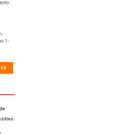
ento
m
mo 1-
RES
 de
sitivo.
m