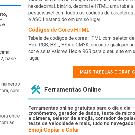
hexadecimal, binário, decimal e HTML: uma tabela
pesquisável com todos os códigos de caracteres 
to,
—
e ASCII estendido em um só lugar.
s e
Códigos de Cores HTML
Tabela de códigos de cores HTML com seletor de
Hex, RGB, HSL, HSV e CMYK: encontre qualquer n
cor e seus valores Hex e RGB para o seu site em 
cimal:
lugar.
 2, base
MAIS TABELAS E GRÁFI
a números
Ferramentas Online
hora, com
Ferramentas online gratuitas para o dia a dia 
cronômetro, gerador de dados, teste de micr
hora entre
e câmera, seletor de emojis, contador de pala
 com as
teste de velocidade e mais, tudo no navegador
Emoji Copiar e Colar