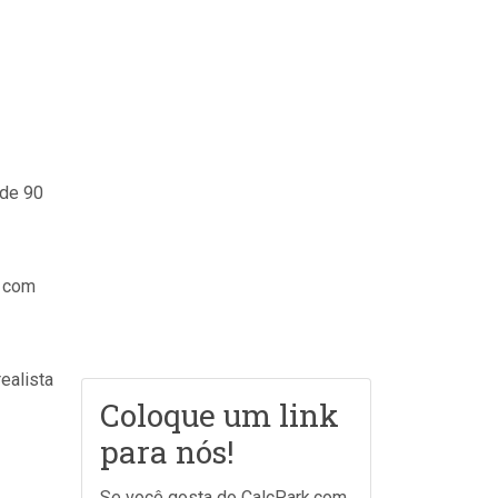
 de 90
, com
ealista
Coloque um link
para nós!
Se você gosta do CalcPark.com,