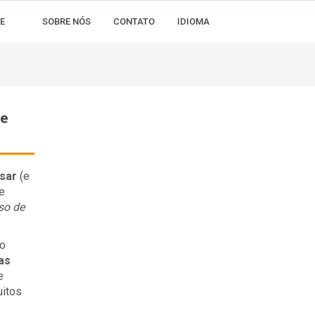
E
SOBRE NÓS
CONTATO
IDIOMA
te
usar
(e
e
so de
 o
as
e
uitos