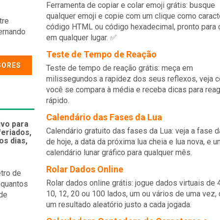
Ferramenta de copiar e colar emoji grátis: busque
qualquer emoji e copie com um clique como caract
tre
código HTML ou código hexadecimal, pronto para c
ternando
em qualquer lugar. ✅
Teste de Tempo de Reação
SORES
Teste de tempo de reação grátis: meça em
milissegundos a rapidez dos seus reflexos, veja 
você se compara à média e receba dicas para reag
rápido.
Calendário das Fases da Lua
vo para
Calendário gratuito das fases da Lua: veja a fase d
feriados,
os dias,
de hoje, a data da próxima lua cheia e lua nova, e u
calendário lunar gráfico para qualquer mês.
Rolar Dados Online
tro de
Rolar dados online grátis: jogue dados virtuais de 4,
 quantos
10, 12, 20 ou 100 lados, um ou vários de uma vez,
 de
um resultado aleatório justo a cada jogada.