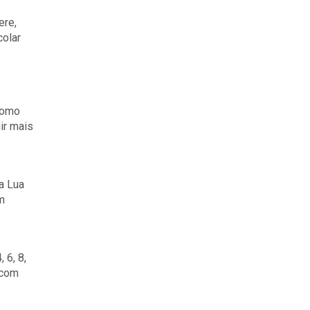
ere,
olar
como
ir mais
a Lua
m
 6, 8,
 com