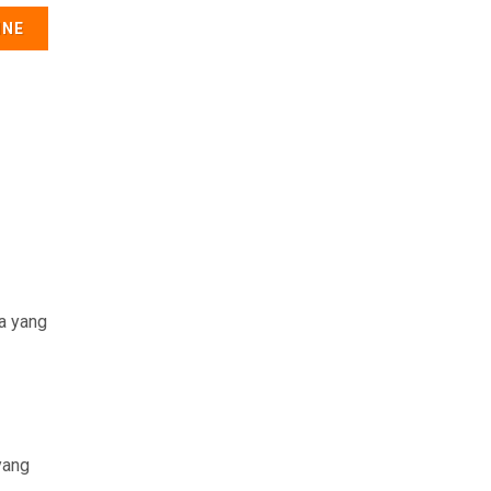
INE
ya yang
yang