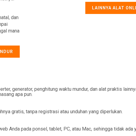
LAINNYA ALAT ONL
atal, dan
mpai
ggal mana
UNDUR
erter, generator, penghitung waktu mundur, dan alat praktis lainn
masang apa pun.
uhnya gratis, tanpa registrasi atau unduhan yang diperlukan.
web Anda pada ponsel, tablet, PC, atau Mac, sehingga tidak ada 