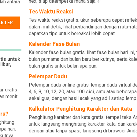
hex, siap ditempel di mana saja. ✅
dah antara
Tes Waktu Reaksi
Tes waktu reaksi gratis: ukur seberapa cepat refle
ERTER
dalam milidetik, lihat perbandingan dengan rata-rat
dapatkan tips untuk bereaksi lebih cepat.
Kalender Fase Bulan
Kalender fase bulan gratis: lihat fase bulan hari ini,
tis untuk
bulan purnama dan bulan baru berikutnya, serta kal
libur,
bulan grafis untuk bulan apa pun.
Pelempar Dadu
Pelempar dadu online gratis: lempar dadu virtual 
r gratis
4, 6, 8, 10, 12, 20, atau 100 sisi, satu atau beberapa
dan menit
sekaligus, dengan hasil acak yang adil setiap lemp
Kalkulator Penghitung Karakter dan Kata
aru?
Penghitung karakter dan kata gratis: tempel teks A
ghitung
untuk langsung menghitung karakter, kata, dan kara
pa hari,
dengan atau tanpa spasi, langsung di browser Anda
kutnya.