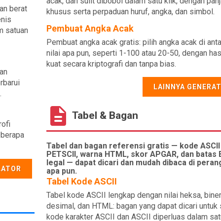
acak, dan sulit dibobol dalam satu klik, dengan pan
kan berat
khusus serta perpaduan huruf, angka, dan simbol.
enis
Pembuat Angka Acak
m satuan
Pembuat angka acak gratis: pilih angka acak di ant
nilai apa pun, seperti 1-100 atau 20-50, dengan has
kuat secara kriptografi dan tanpa bias.
dan
rbarui
LAINNYA GENERA
.
Tabel & Bagan
rofi
s berapa
Tabel dan bagan referensi gratis — kode ASCII
PETSCII, warna HTML, skor APGAR, dan batas
legal — dapat dicari dan mudah dibaca di peran
LATOR
apa pun.
Tabel Kode ASCII
Tabel kode ASCII lengkap dengan nilai heksa, biner
desimal, dan HTML: bagan yang dapat dicari untuk 
kode karakter ASCII dan ASCII diperluas dalam sat