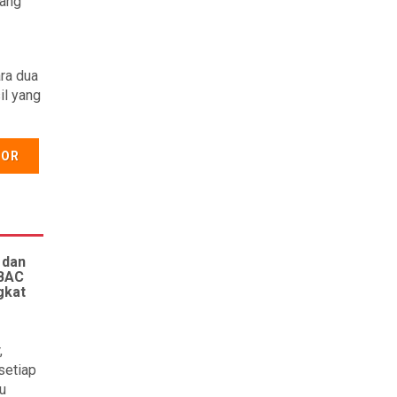
jang
ara dua
il yang
TOR
 dan
 BAC
gkat
,
setiap
u