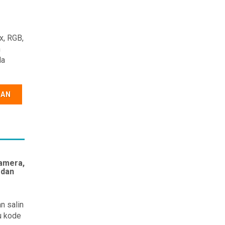
x, RGB,
n
da
GAN
kamera,
 dan
n salin
u kode