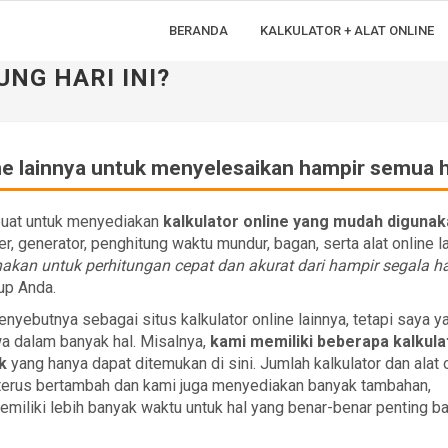
BERANDA
KALKULATOR + ALAT ONLINE
UNG HARI INI?
line lainnya untuk menyelesaikan hampir semua h
buat untuk menyediakan
kalkulator online yang mudah digunak
er, generator, penghitung waktu mundur, bagan, serta alat online l
akan untuk perhitungan cepat dan akurat dari hampir segala ha
p Anda.
nyebutnya sebagai situs kalkulator online lainnya, tetapi saya y
a dalam banyak hal. Misalnya,
kami memiliki beberapa kalkula
k
yang hanya dapat ditemukan di sini. Jumlah kalkulator dan alat 
terus bertambah dan kami juga menyediakan banyak tambahan,
miliki lebih banyak waktu untuk hal yang benar-benar penting ba