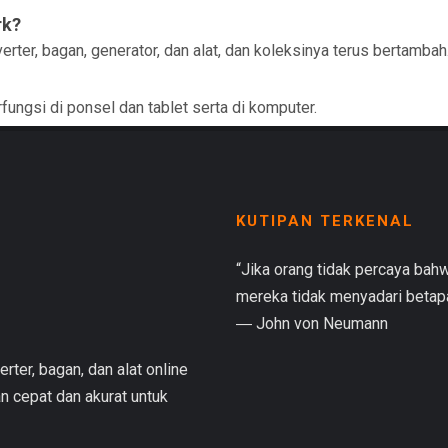
rk?
rter, bagan, generator, dan alat, dan koleksinya terus bertambah
rfungsi di ponsel dan tablet serta di komputer.
KUTIPAN TERKENAL
“Jika orang tidak percaya bah
mereka tidak menyadari betapa
― John von Neumann
rter, bagan, dan alat online
 cepat dan akurat untuk