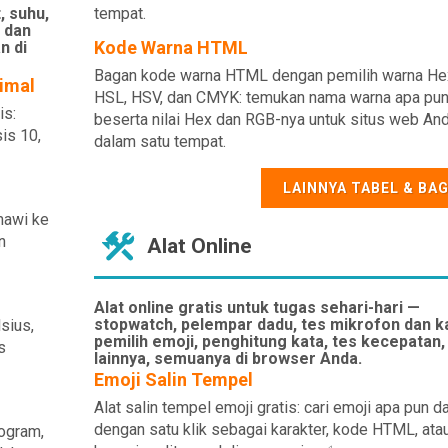
, suhu,
tempat.
 dan
Kode Warna HTML
n di
Bagan kode warna HTML dengan pemilih warna He
imal
HSL, HSV, dan CMYK: temukan nama warna apa pu
is:
beserta nilai Hex dan RGB-nya untuk situs web An
is 10,
dalam satu tempat.
LAINNYA TABEL & BA
mawi ke
n
Alat Online
Alat online gratis untuk tugas sehari-hari —
stopwatch, pelempar dadu, tes mikrofon dan 
sius,
pemilih emoji, penghitung kata, tes kecepatan,
s
lainnya, semuanya di browser Anda.
Emoji Salin Tempel
Alat salin tempel emoji gratis: cari emoji apa pun da
dengan satu klik sebagai karakter, kode HTML, ata
logram,