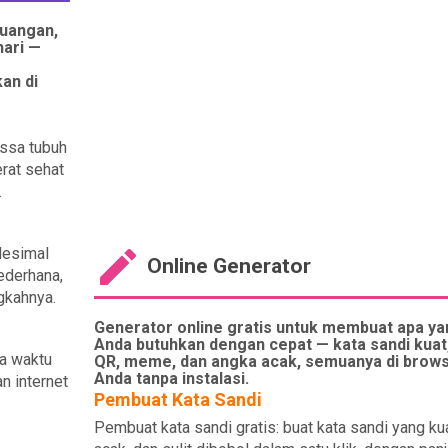
euangan,
hari —
an di
assa tubuh
erat sehat
.
desimal
Online Generator
ederhana,
gkahnya.
Generator online gratis untuk membuat apa ya
Anda butuhkan dengan cepat — kata sandi kuat
ma waktu
QR, meme, dan angka acak, semuanya di brow
Anda tanpa instalasi.
n internet
Pembuat Kata Sandi
Pembuat kata sandi gratis: buat kata sandi yang kua