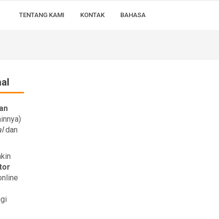
TENTANG KAMI
KONTAK
BAHASA
al
an
ainnya)
l
dan
akin
tor
online
gi