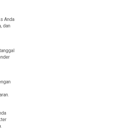
ks Anda
a, dan
 tanggal
ender
dengan
aran.
nda
kter
.